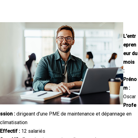
L’entr
epren
eur du
mois
:
Préno
m :
Oscar
Profe
ssion :
dirigeant d’une PME de maintenance et dépannage en
climatisation
Effectif :
12 salariés