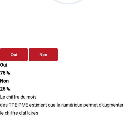
Sondage
du mois
Vos priorités de septembre sont-elles
clairement définies ?
Oui
Non
Oui
75 %
Non
25 %
Le chiffre du mois
des TPE PME estiment que le numérique permet d’augmenter
le chiffre d’affaires