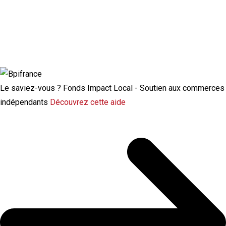
Actualité à la une
Rupture conventionnelle : ce que change
la modulation de l’indemnisation
chômage
Le saviez-vous ?
Fonds Impact Local - Soutien aux commerces
indépendants
Découvrez cette aide