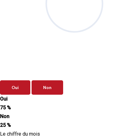
Sondage
du mois
Vos priorités de septembre sont-elles
clairement définies ?
Oui
Non
Oui
75 %
Non
25 %
Le chiffre du mois