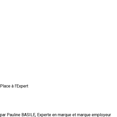
Place à l'Expert
Comment construire une marque employeur
authentique et crédible ?
par Pauline BASILE, Experte en marque et marque employeur