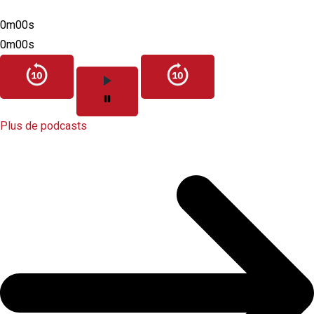
0m00s
0m00s
Plus de podcasts