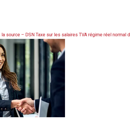
11/2024
 la source – DSN
Taxe sur les salaires
TVA régime réel normal d