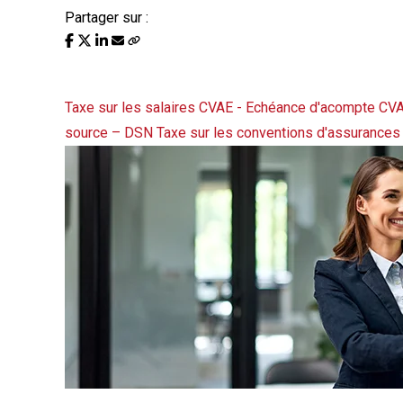
Partager sur :
Liste des évènements au 15/
Taxe sur les salaires
CVAE - Echéance d'acompte CV
source – DSN
Taxe sur les conventions d'assurances