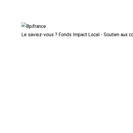
Actualité à la une
Rupture conventionnelle : ce que 
Le saviez-vous ?
Fonds Impact Local - Soutien aux