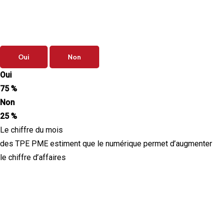
du mois
Vos priorités de septembre sont-elles
clairement définies ?
Oui
Non
Oui
75 %
Non
25 %
Le chiffre du mois
des TPE PME estiment que le numérique permet d’augmenter
le chiffre d’affaires