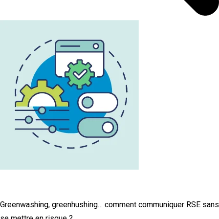
L'infographie RSE du mois
Greenwashing, greenhushing… comment communiquer RSE sans
se mettre en risque ?