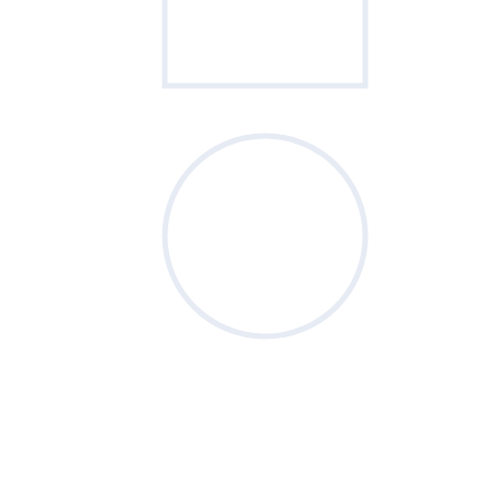
Sondage
du mois
Vos priorités de septembre sont-elles
clairement définies ?