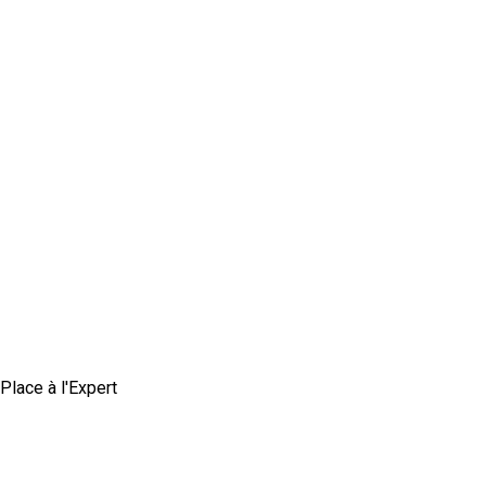
Place à l'Expert
Comment construire une marque employeur
authentique et crédible ?