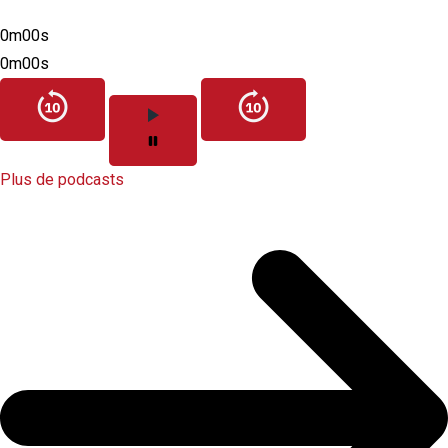
0m00s
0m00s
Plus de podcasts