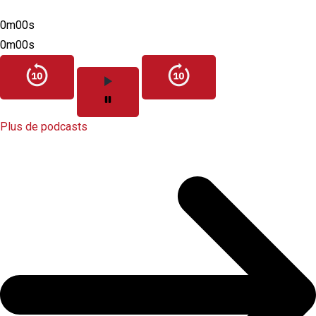
0m00s
0m00s
Plus de podcasts