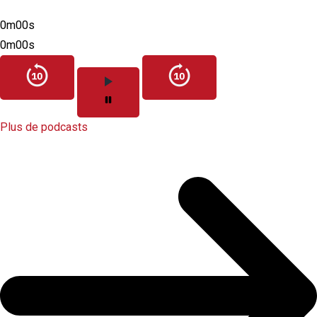
0m00s
0m00s
Plus de podcasts