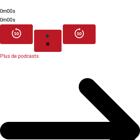
0m00s
0m00s
Plus de podcasts