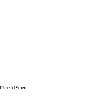
Place à l'Expert
Comment construire une marque employeur
authentique et crédible ?