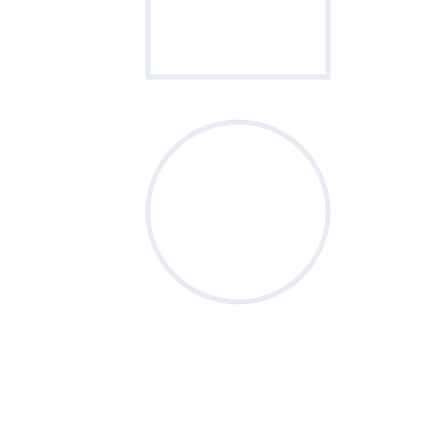
Sondage
du mois
Vos priorités de septembre sont-elles
clairement définies ?