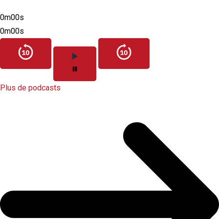
0m00s
0m00s
Plus de podcasts