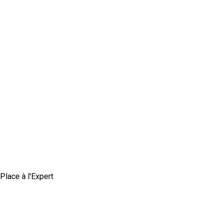
Place à l'Expert
Comment construire une marque employeur
authentique et crédible ?