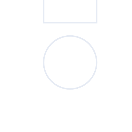
Sondage
du mois
Vos priorités de septembre sont-elles
clairement définies ?