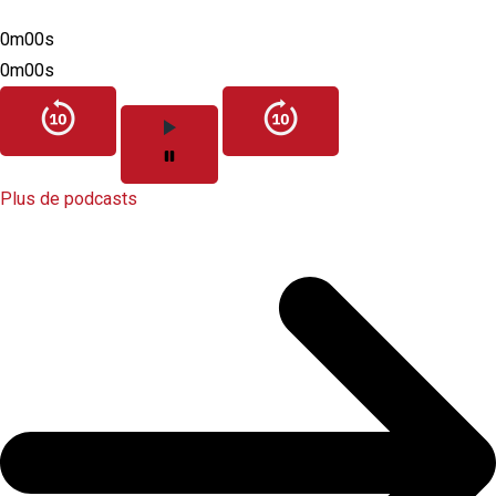
0m00s
0m00s
Plus de podcasts