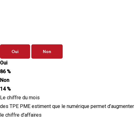
Sondage
du mois
Vos priorités de septembre sont-elles
clairement définies ?
Oui
Non
Oui
86 %
Non
14 %
Le chiffre du mois
des TPE PME estiment que le numérique permet d’augmenter
le chiffre d’affaires