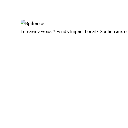
Actualité à la une
Rupture conventionnelle : ce que 
Le saviez-vous ?
Fonds Impact Local - Soutien aux