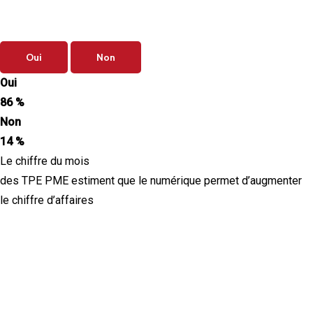
Vos priorités de septembre sont-elles
clairement définies ?
Oui
Non
Oui
86 %
Non
14 %
Le chiffre du mois
des TPE PME estiment que le numérique permet d’augmenter
le chiffre d’affaires