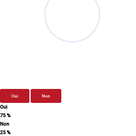
Sondage
du mois
Vos priorités de septembre sont-elles
clairement définies ?
Oui
Non
Oui
75 %
Non
25 %